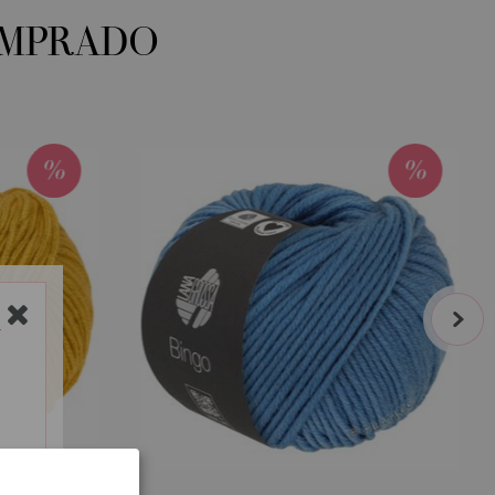
OMPRADO
next
Y