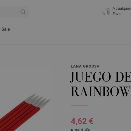
A cualquie
Envío
Sale
LANA GROSSA
JUEGO D
RAINBOW 
4,62 €
5,38 $