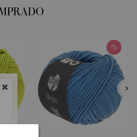
OMPRADO
next
Y