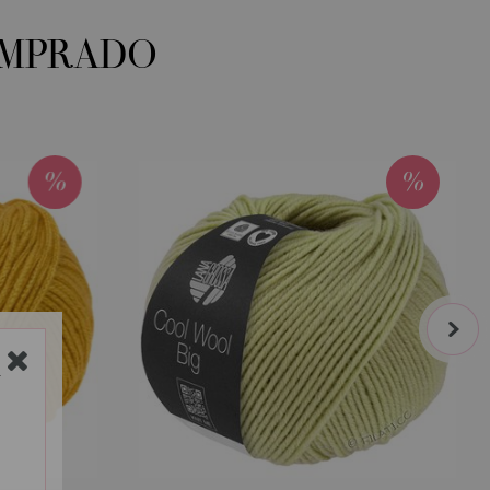
OMPRADO
next
Y