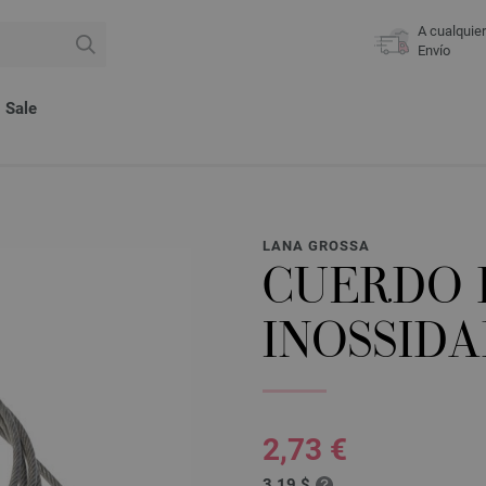
A cualquie
Envío
Sale
LANA GROSSA
CUERDO 
INOSSIDA
2,73 €
3,19 $