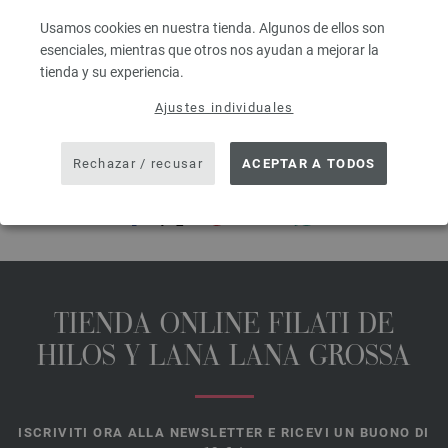
IVA no incluido, más gastos de envío, Precio base:
334,40 €
/ kg
Usamos cookies en nuestra tienda. Algunos de ellos son
prev
next
esenciales, mientras que otros nos ayudan a mejorar la
tienda y su experiencia.
Ajustes individuales
Rechazar / recusar
ACEPTAR A TODOS
COMPARTIR ESTA PÁGINA
TIENDA ONLINE FILATI DE
HILOS Y LANA LANA GROSSA
ISCRIVITI ORA ALLA NEWSLETTER E RICEVI UN BUONO DI