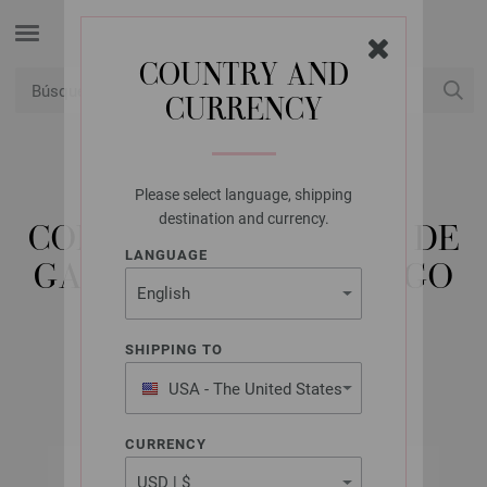
COUNTRY AND
CURRENCY
USD
Mi cuenta
Please select language, shipping
LANA GROSSA
destination and currency.
CONJUNTO DE AGUJAS DE
LANGUAGE
GANCHILLO CON MANGO
SUAVE
SHIPPING TO
USA - The United States
of America
CURRENCY