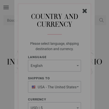
COUNTRY AND
CURRENCY
USD
Mi cuenta
Please select language, shipping
LANA GROSSA
destination and currency.
AGUJAS CIRCULARES
LANGUAGE
INTERCAMBIABLES VARIO
NERA ÉBANO NO. 4,5
SHIPPING TO
USA - The United States
of America
CURRENCY