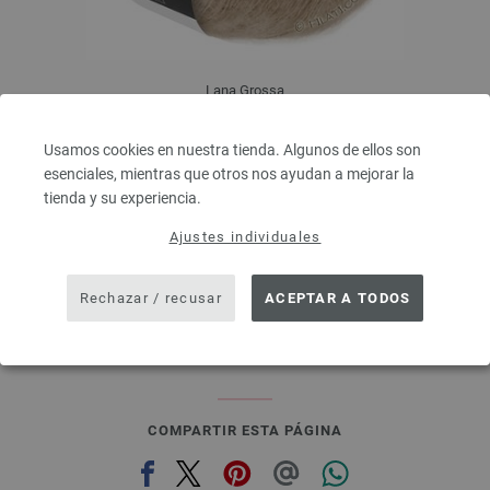
Lana Grossa
SILKHAIR
70 % Mohair, 30 % Seda
Usamos cookies en nuestra tienda. Algunos de ellos son
Longitud: aprox. 210 m / 25 g
esenciales, mientras que otros nos ayudan a mejorar la
Grosor de las agujas: 4,5 - 5
tienda y su experiencia.
6,64 € - 8,36 €
7,73 $ - 9,73 $
Ajustes individuales
IVA no incluido, más gastos de envío, Precio base:
265,60 € - 334,40 €
/ kg
prev
next
Rechazar / recusar
ACEPTAR A TODOS
COMPARTIR ESTA PÁGINA