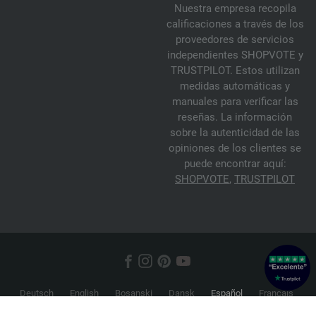
Nuestra empresa recopila
calificaciones a través de los
proveedores de servicios
independientes SHOPVOTE y
TRUSTPILOT. Estos utilizan
medidas automáticas y
manuales para verificar las
reseñas. La información
sobre la autenticidad de las
opiniones de los clientes se
puede encontrar aquí:
SHOPVOTE
,
TRUSTPILOT
Deutsch
English
Bosanski
Dansk
Español
Français
Hrvatski
Italiano
Nederlands
Norsk
Русский
Srpski