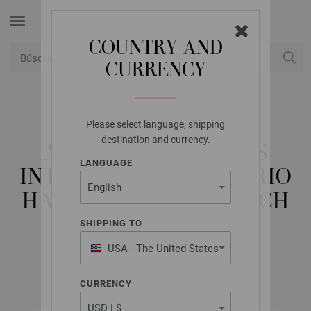
COUNTRY AND
CURRENCY
USD
Mi cuenta
Please select language, shipping
LANA GROSSA
destination and currency.
AGUJAS CIRCULARES
LANGUAGE
INTERCAMBIABLES VARIO
HAYA (TANJA STEINBACH
EDITION) NO. 8,0
SHIPPING TO
USA - The United States
of America
CURRENCY