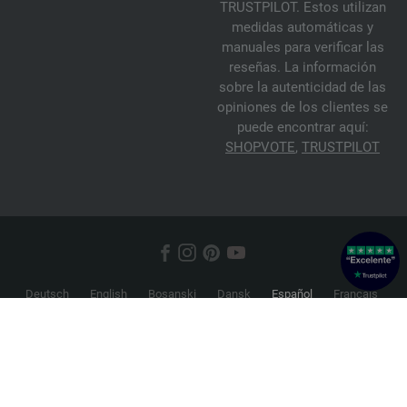
TRUSTPILOT. Estos utilizan
medidas automáticas y
manuales para verificar las
reseñas. La información
sobre la autenticidad de las
opiniones de los clientes se
puede encontrar aquí:
SHOPVOTE
,
TRUSTPILOT
Deutsch
English
Bosanski
Dansk
Español
Français
Hrvatski
Italiano
Nederlands
Norsk
Русский
Srpski
Suomi
Svenska
© 2026 FILATI eCommerce GmbH