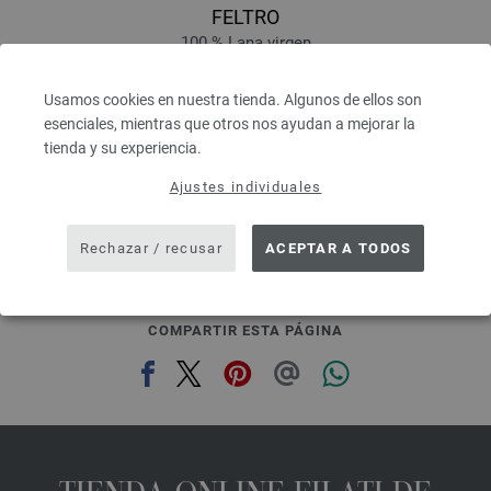
FELTRO
100 % Lana virgen
Longitud: aprox. 50 m / 50 g
Grosor de las agujas: 8
Usamos cookies en nuestra tienda. Algunos de ellos son
2,94 €
esenciales, mientras que otros nos ayudan a mejorar la
3,43 $
tienda y su experiencia.
IVA no incluido, más gastos de envío, Precio base:
58,80 €
/ kg
Ajustes individuales
prev
next
Rechazar / recusar
ACEPTAR A TODOS
COMPARTIR ESTA PÁGINA