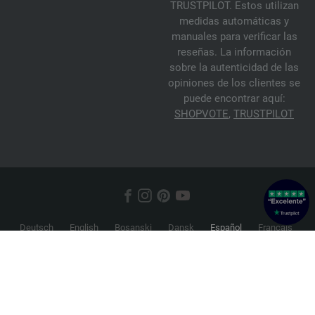
TRUSTPILOT. Estos utilizan
medidas automáticas y
manuales para verificar las
reseñas. La información
sobre la autenticidad de las
opiniones de los clientes se
puede encontrar aquí:
SHOPVOTE
,
TRUSTPILOT
Deutsch
English
Bosanski
Dansk
Español
Français
Hrvatski
Italiano
Nederlands
Norsk
Русский
Srpski
Suomi
Svenska
© 2026 FILATI eCommerce GmbH