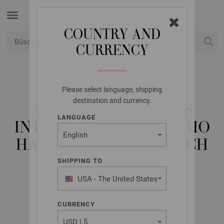
COUNTRY AND
CURRENCY
USD
Mi cuenta
Please select language, shipping
LANA GROSSA
destination and currency.
AGUJAS CIRCULARES
LANGUAGE
INTERCAMBIABLES VARIO
HAYA (TANJA STEINBACH
EDITION) NO. 6,0
SHIPPING TO
USA - The United States
of America
CURRENCY