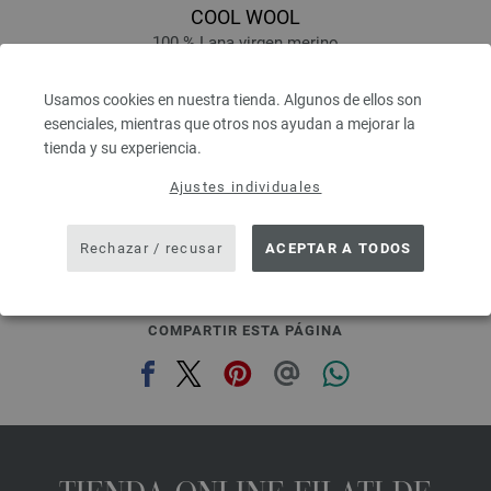
COOL WOOL
100 % Lana virgen merino
Longitud: aprox. 160 m / 50 g
Grosor de las agujas: 3 - 3,5
Usamos cookies en nuestra tienda. Algunos de ellos son
5,46 €
esenciales, mientras que otros nos ayudan a mejorar la
6,38 $
tienda y su experiencia.
IVA no incluido, más gastos de envío, Precio base:
109,20 €
/ kg
Ajustes individuales
prev
next
Rechazar / recusar
ACEPTAR A TODOS
COMPARTIR ESTA PÁGINA