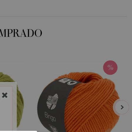
OMPRADO
Y
next