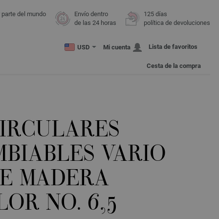
r parte del mundo
Envío dentro
125 días
de las 24 horas
política de devoluciones
Lista de favoritos
USD
Mi cuenta
Cesta de la compra
CIRCULARES
MBIABLES VARIO
DE MADERA
OR NO. 6,5