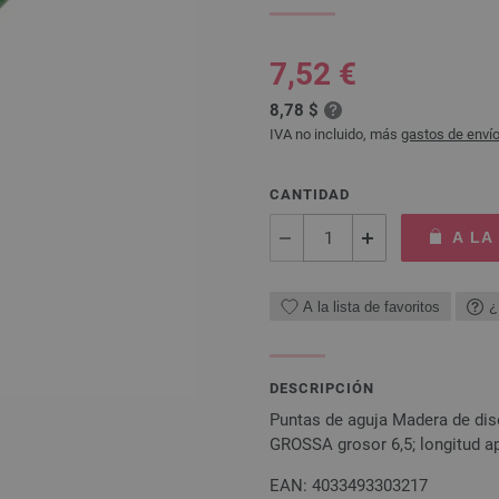
7,52 €
8,78 $
IVA no incluido, más
gastos de enví
CANTIDAD
A LA
A la lista de favoritos
¿
DESCRIPCIÓN
Puntas de aguja Madera de dis
GROSSA grosor 6,5; longitud a
EAN: 4033493303217