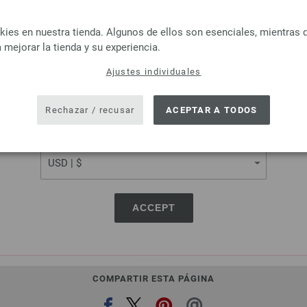
LANGUAGE
es en nuestra tienda. Algunos de ellos son esenciales, mientras 
 mejorar la tienda y su experiencia.
Lana Grossa
Lana Grossa
SILKHAIR
MILLE II
Ajustes individuales
SHIPPING TO
 % Mohair, 30 % Seda
50 % Lana virgen merino, 50
tud: aprox. 210 m / 25 g
Longitud: aprox. 55 m /
USA - The United States of America
Rechazar / recusar
ACEPTAR A TODOS
r de las agujas: 4,5 - 5
Grosor de las agujas: 
6,64 € - 8,36 €
3,78 €
CURRENCY
7,75 $ - 9,76 $
4,41 $
más gastos de envío, Precio base:
265,60 € -
IVA no incluido, más gastos de envío, Prec
334,40 €
/ kg
ACCEPT
COMPARTIR ESTA PÁGINA