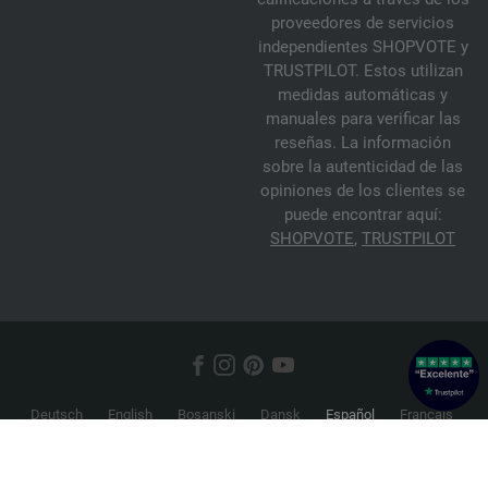
proveedores de servicios
independientes SHOPVOTE y
TRUSTPILOT. Estos utilizan
medidas automáticas y
manuales para verificar las
reseñas. La información
sobre la autenticidad de las
opiniones de los clientes se
puede encontrar aquí:
SHOPVOTE
,
TRUSTPILOT
Deutsch
English
Bosanski
Dansk
Español
Français
Hrvatski
Italiano
Nederlands
Norsk
Русский
Srpski
Suomi
Svenska