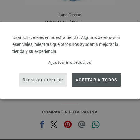
Lana Grossa
BINGO Uni/Melange
100 % Lana virgen merino
Longitud: aprox. 80 m / 50 g
Usamos cookies en nuestra tienda. Algunos de ellos son
Grosor de las agujas: 4,5 - 5,5
esenciales, mientras que otros nos ayudan a mejorar la
3,28 €
RRP:
5,00 €
tienda y su experiencia.
3,82 $
RRP:
5,82 $
IVA no incluido, más gastos de envío, Precio base:
65,60 €
/ kg
Ajustes individuales
prev
next
Rechazar / recusar
ACEPTAR A TODOS
COMPARTIR ESTA PÁGINA