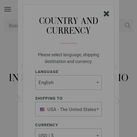
COUNTRY AND
CURRENCY
USD
Mi cuenta
Please select language, shipping
LANA GROSSA
destination and currency.
AGUJAS CIRCULARES
LANGUAGE
INTERCAMBIABLES VARIO
DISEÑO DE MADERA
MULTICOLOR NO. 3,75
SHIPPING TO
CORTO
USA - The United States
of America
CURRENCY