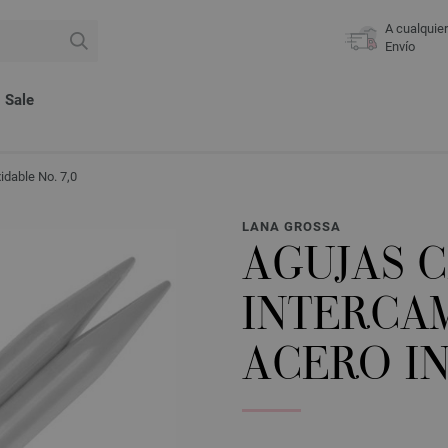
A cualquie
Envío
Sale
idable No. 7,0
LANA GROSSA
AGUJAS 
INTERCA
ACERO IN