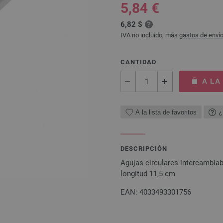
5,84 €
6,82 $
IVA no incluido, más
gastos de enví
CANTIDAD
A LA
A la lista de favoritos
¿
DESCRIPCIÓN
Agujas circulares intercambia
longitud 11,5 cm
EAN: 4033493301756