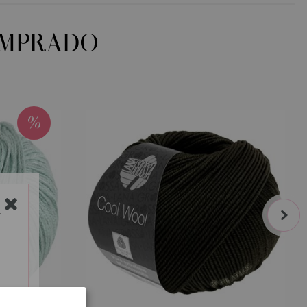
OMPRADO
next
Y