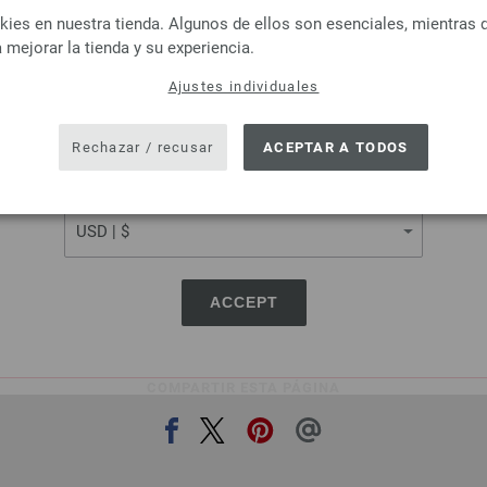
LANGUAGE
es en nuestra tienda. Algunos de ellos son esenciales, mientras 
Lana Grossa
Lana Grossa
 mejorar la tienda y su experiencia.
MILLE II
LINARTE
virgen merino, 50 % Acrílico
30 % Algodón, 20 % lino, 40 % 
Ajustes individuales
SHIPPING TO
itud: aprox. 55 m / 50 g
Poliamida
or de las agujas: 7 - 8
Longitud: aprox. 125 m 
USA - The United States of America
Rechazar / recusar
ACEPTAR A TODOS
3,78 €
Grosor de las agujas: 4
4,42 $
3,28 €
RRP:
4,16 €
CURRENCY
ás gastos de envío, Precio base:
75,60 €
/ kg
3,83 $
RRP:
4,86 $
IVA no incluido, más gastos de envío, Prec
ACCEPT
COMPARTIR ESTA PÁGINA