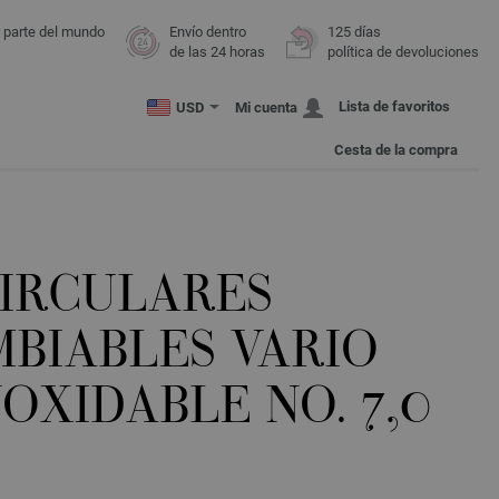
r parte del mundo
Envío dentro
125 días
de las 24 horas
política de devoluciones
Lista de favoritos
USD
Mi cuenta
Cesta de la compra
CIRCULARES
MBIABLES VARIO
OXIDABLE NO. 7,0