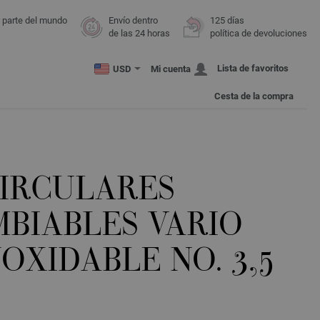
r parte del mundo
Envío dentro
125 días
de las 24 horas
política de devoluciones
Lista de favoritos
USD
Mi cuenta
Cesta de la compra
CIRCULARES
MBIABLES VARIO
OXIDABLE NO. 3,5