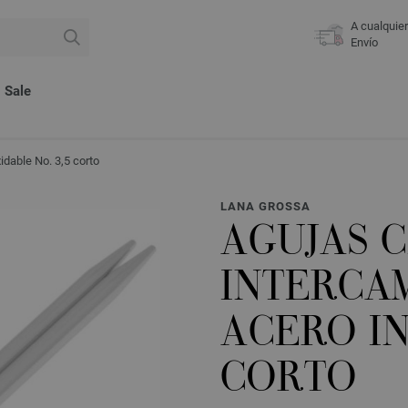
A cualquie
Envío
Sale
dable No. 3,5 corto
LANA GROSSA
AGUJAS 
INTERCA
ACERO IN
CORTO