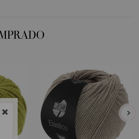
OMPRADO
next
Y