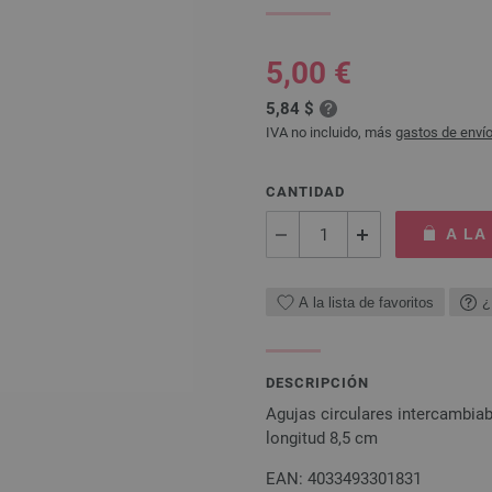
5,00 €
5,84 $
IVA no incluido, más
gastos de enví
CANTIDAD
A LA
A la lista de favoritos
¿
DESCRIPCIÓN
Agujas circulares intercambia
longitud 8,5 cm
EAN: 4033493301831