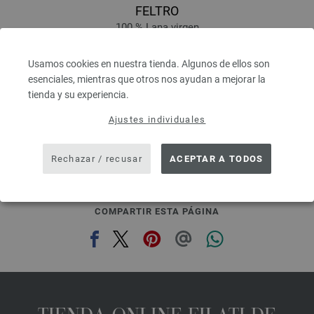
FELTRO
100 % Lana virgen
Longitud: aprox. 50 m / 50 g
Grosor de las agujas: 8
Usamos cookies en nuestra tienda. Algunos de ellos son
2,94 €
esenciales, mientras que otros nos ayudan a mejorar la
3,43 $
tienda y su experiencia.
IVA no incluido, más gastos de envío, Precio base:
58,80 €
/ kg
Ajustes individuales
prev
next
Rechazar / recusar
ACEPTAR A TODOS
COMPARTIR ESTA PÁGINA