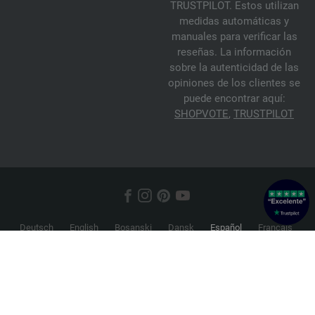
TRUSTPILOT. Estos utilizan
medidas automáticas y
manuales para verificar las
reseñas. La información
sobre la autenticidad de las
opiniones de los clientes se
puede encontrar aquí:
SHOPVOTE
,
TRUSTPILOT
Deutsch
English
Bosanski
Dansk
Español
Français
Hrvatski
Italiano
Nederlands
Norsk
Русский
Srpski
Suomi
Svenska
© 2026 FILATI eCommerce GmbH