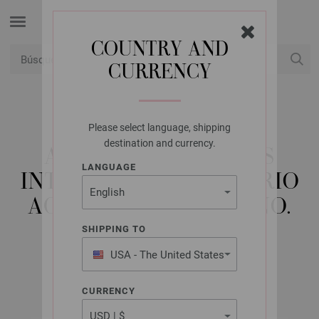
COUNTRY AND
CURRENCY
USD
Mi cuenta
Please select language, shipping
LANA GROSSA
destination and currency.
AGUJAS CIRCULARES
LANGUAGE
INTERCAMBIABLES VARIO
ACERO INOXIDABLE NO.
3,0
SHIPPING TO
USA - The United States
of America
CURRENCY