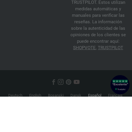
TRUSTPILOT. Estos utilizan
medidas automáticas y
manuales para verificar las
reseñas. La información
sobre la autenticidad de las
opiniones de los clientes se
puede encontrar aquí:
SHOPVOTE
,
TRUSTPILOT
Deutsch
English
Bosanski
Dansk
Español
Français
Hrvatski
Italiano
Nederlands
Norsk
Русский
Srpski
Suomi
Svenska
© 2026 FILATI eCommerce GmbH