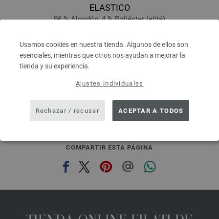
ELASTICO
96 % Algodón, 4 % Poliéster (elité)
Longitud: aprox. 160 m / 50 g
Grosor de las agujas: 3,5 - 4,5
Usamos cookies en nuestra tienda. Algunos de ellos son
4,16 €
esenciales, mientras que otros nos ayudan a mejorar la
4,86 $
tienda y su experiencia.
IVA no incluido, más gastos de envío, Precio base:
83,20 €
/ kg
Ajustes individuales
prev
next
Rechazar / recusar
ACEPTAR A TODOS
COMPARTIR ESTA PÁGINA