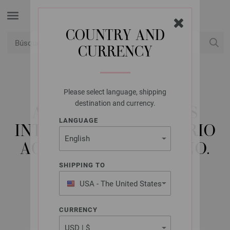
COUNTRY AND
CURRENCY
USD
Mi cuenta
Please select language, shipping
LANA GROSSA
destination and currency.
AGUJAS CIRCULARES
LANGUAGE
INTERCAMBIABLES VARIO
ACERO INOXIDABLE NO.
12,0
SHIPPING TO
USA - The United States
of America
CURRENCY