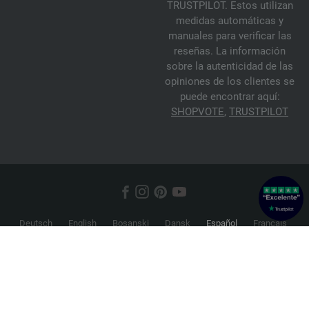
TRUSTPILOT. Estos utilizan
medidas automáticas y
manuales para verificar las
reseñas. La información
sobre la autenticidad de las
opiniones de los clientes se
puede encontrar aquí:
SHOPVOTE
,
TRUSTPILOT
Deutsch
English
Bosanski
Dansk
Español
Français
Hrvatski
Italiano
Nederlands
Norsk
Русский
Srpski
Suomi
Svenska
© 2026 FILATI eCommerce GmbH