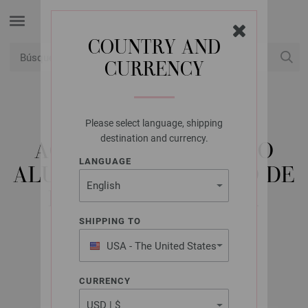
COUNTRY AND
CURRENCY
USD
Mi cuenta
Please select language, shipping
LANA GROSSA
destination and currency.
AGUJA DE GANCHILLO
LANGUAGE
ALUMINIO CON MANGO DE
DISEÑO DE MADERA
SIGNAL NO. 5,5
SHIPPING TO
USA - The United States
of America
CURRENCY