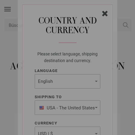
COUNTRY AND
CURRENCY
USD
Mi cuenta
Please select language, shipping
LANA GROSSA
destination and currency.
AGUJA CIRCULAR LATÓN
LANGUAGE
NO. 2,5/40CM
SHIPPING TO
USA - The United States
of America
CURRENCY