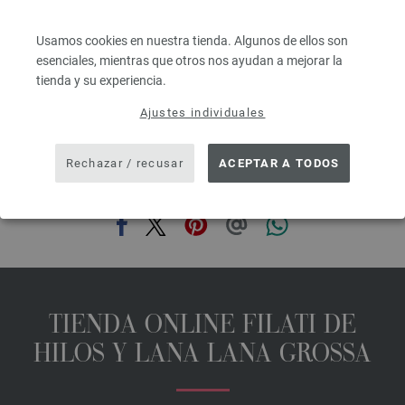
4,16 €
4,86 $
Usamos cookies en nuestra tienda. Algunos de ellos son
IVA no incluido, más gastos de envío, Precio base:
83,20 €
/ kg
esenciales, mientras que otros nos ayudan a mejorar la
prev
next
tienda y su experiencia.
Ajustes individuales
Rechazar / recusar
ACEPTAR A TODOS
COMPARTIR ESTA PÁGINA
TIENDA ONLINE FILATI DE
HILOS Y LANA LANA GROSSA