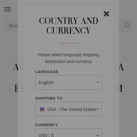
COUNTRY AND
CURRENCY
USD
Mi cuenta
Please select language, shipping
LANA GROSSA
destination and currency.
AGUJA CIRCULAR HAYA
LANGUAGE
(TANJA STEINBACH
EDITION) NO. 5,0/50CM
SHIPPING TO
USA - The United States
of America
CURRENCY