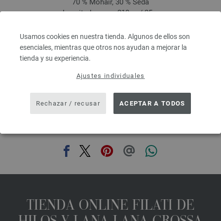
70 % Mohair, 30 % Seda
Longitud: aprox. 210 m / 25 g
Grosor de las agujas: 4,5 - 5
8,36 €
Usamos cookies en nuestra tienda. Algunos de ellos son
9,76 $
esenciales, mientras que otros nos ayudan a mejorar la
IVA no incluido, más gastos de envío, Precio base:
334,40 €
/ kg
tienda y su experiencia.
prev
next
Ajustes individuales
Rechazar / recusar
ACEPTAR A TODOS
COMPARTIR ESTA PÁGINA
TIENDA ONLINE FILATI DE