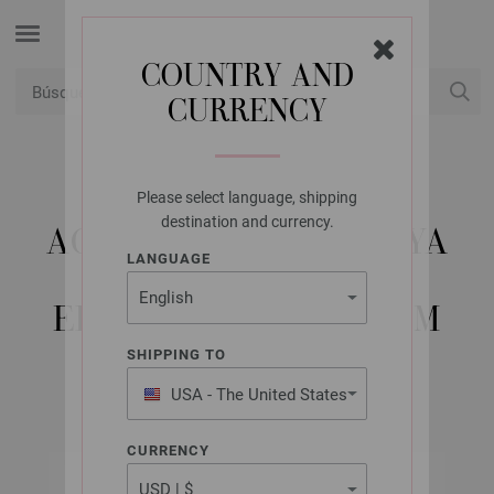
COUNTRY AND
CURRENCY
USD
Mi cuenta
Please select language, shipping
LANA GROSSA
destination and currency.
AGUJA CIRCULAR HAYA
LANGUAGE
(TANJA STEINBACH
EDITION) NO. 4,5/80CM
SHIPPING TO
USA - The United States
of America
CURRENCY