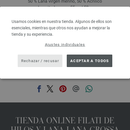
50 % Lana virgen merino, 50 % Acrílico
Longitud: aprox. 55 m / 50 g
Grosor de las agujas: 7 - 8
3,78 €
Usamos cookies en nuestra tienda. Algunos de ellos son
4,40 $
esenciales, mientras que otros nos ayudan a mejorar la
IVA no incluido, más gastos de envío, Precio base:
75,60 €
/ kg
tienda y su experiencia.
prev
next
Ajustes individuales
Rechazar / recusar
ACEPTAR A TODOS
COMPARTIR ESTA PÁGINA
TIENDA ONLINE FILATI DE