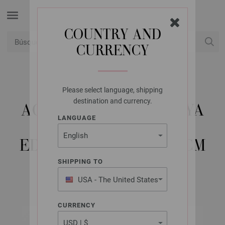
COUNTRY AND
CURRENCY
USD
Mi cuenta
Please select language, shipping
LANA GROSSA
destination and currency.
AGUJA CIRCULAR HAYA
LANGUAGE
(TANJA STEINBACH
EDITION) NO. 2,5/120CM
SHIPPING TO
USA - The United States
of America
CURRENCY