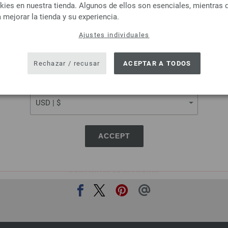
Lana Grossa
Lana Grossa
es en nuestra tienda. Algunos de ellos son esenciales, mientras 
OL Baby Uni/Print 50g
ELASTICO
 mejorar la tienda y su experiencia.
 % Lana virgen merino
96 % Algodón, 4 % Poliéste
Ajustes individuales
tud: aprox. 220 m / 50 g
Longitud: aprox. 160 m 
SHIPPING TO
r de las agujas: 2,5 - 3
Grosor de las agujas: 3,5
USA - The United States of America
3,74 € - 5,46 €
4,16 €
Rechazar / recusar
ACEPTAR A TODOS
4,37 $ - 6,38 $
4,86 $
más gastos de envío, Precio base:
74,80 € -
IVA no incluido, más gastos de envío, Prec
CURRENCY
109,20 €
/ kg
ACCEPT
COMPARTIR ESTA PÁGINA