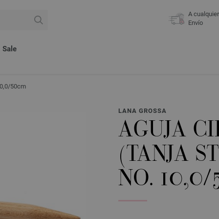
A cualquie
Envío
Sale
 10,0/50cm
LANA GROSSA
AGUJA C
(TANJA S
NO. 10,0