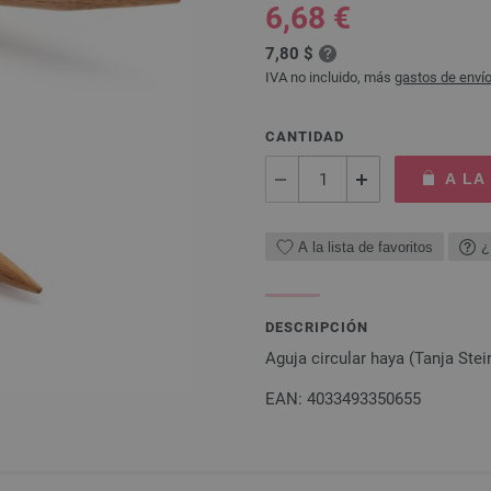
6,68 €
7,80 $
IVA no incluido, más
gastos de enví
CANTIDAD
A LA
A la lista de favoritos
¿
DESCRIPCIÓN
Aguja circular haya (Tanja St
EAN: 4033493350655