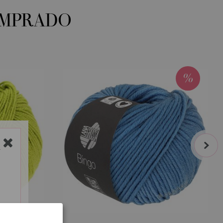
OMPRADO
next
Y