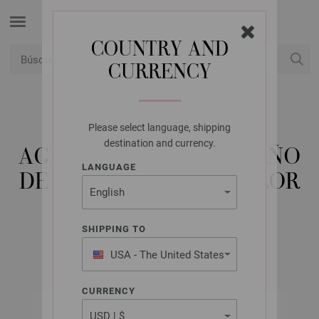
COUNTRY AND
CURRENCY
USD
Mi cuenta
Please select language, shipping
LANA GROSSA
destination and currency.
AGUJA CIRCULAR DISEÑO
LANGUAGE
DE MADERA MULTICOLOR
NO. 7,0/60CM
SHIPPING TO
USA - The United States
of America
CURRENCY