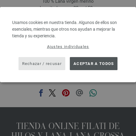
100 % Lana virgen merino
Longitud: aprox. 80 m / 50 g
Grosor de las agujas: 4,5 - 5,5
3,28 €
RRP:
5,00 €
Usamos cookies en nuestra tienda. Algunos de ellos son
3,83 $
RRP:
5,84 $
esenciales, mientras que otros nos ayudan a mejorar la
IVA no incluido, más gastos de envío, Precio base:
65,60 €
/ kg
tienda y su experiencia.
prev
next
Ajustes individuales
Rechazar / recusar
ACEPTAR A TODOS
COMPARTIR ESTA PÁGINA
TIENDA ONLINE FILATI DE