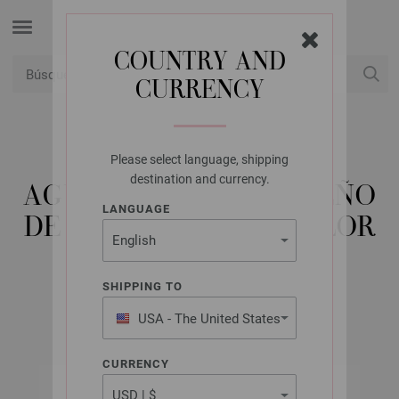
COUNTRY AND
CURRENCY
USD
Mi cuenta
Please select language, shipping
LANA GROSSA
destination and currency.
AGUJA CIRCULAR DISEÑO
LANGUAGE
DE MADERA MULTICOLOR
NO. 4,0/60CM
SHIPPING TO
USA - The United States
of America
CURRENCY