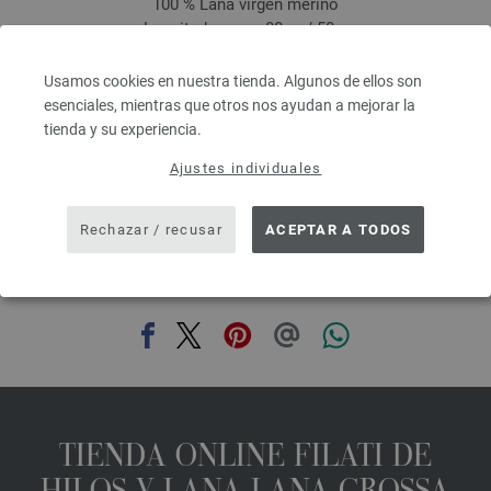
100 % Lana virgen merino
Longitud: aprox. 80 m / 50 g
Grosor de las agujas: 4,5 - 5,5
3,28 €
RRP:
5,00 €
Usamos cookies en nuestra tienda. Algunos de ellos son
3,83 $
RRP:
5,84 $
esenciales, mientras que otros nos ayudan a mejorar la
IVA no incluido, más gastos de envío, Precio base:
65,60 €
/ kg
tienda y su experiencia.
prev
next
Ajustes individuales
Rechazar / recusar
ACEPTAR A TODOS
COMPARTIR ESTA PÁGINA
TIENDA ONLINE FILATI DE