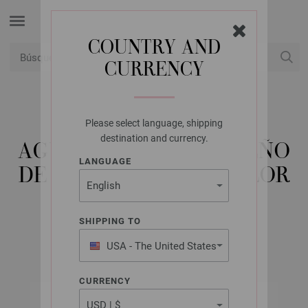
COUNTRY AND
CURRENCY
USD
Mi cuenta
Please select language, shipping
LANA GROSSA
destination and currency.
AGUJA CIRCULAR DISEÑO
LANGUAGE
DE MADERA MULTICOLOR
NO. 3,75/60CM
SHIPPING TO
USA - The United States
of America
CURRENCY