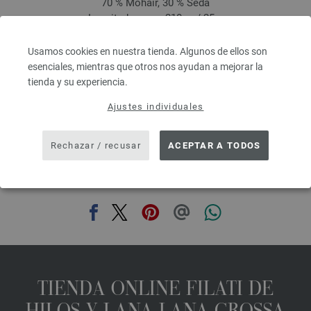
70 % Mohair, 30 % Seda
Longitud: aprox. 210 m / 25 g
Grosor de las agujas: 4,5 - 5
8,36 €
Usamos cookies en nuestra tienda. Algunos de ellos son
9,76 $
esenciales, mientras que otros nos ayudan a mejorar la
IVA no incluido, más gastos de envío, Precio base:
334,40 €
/ kg
tienda y su experiencia.
prev
next
Ajustes individuales
Rechazar / recusar
ACEPTAR A TODOS
COMPARTIR ESTA PÁGINA
TIENDA ONLINE FILATI DE