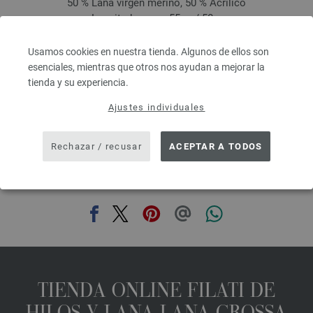
50 % Lana virgen merino, 50 % Acrílico
Longitud: aprox. 55 m / 50 g
Grosor de las agujas: 7 - 8
3,78 €
Usamos cookies en nuestra tienda. Algunos de ellos son
4,41 $
esenciales, mientras que otros nos ayudan a mejorar la
IVA no incluido, más gastos de envío, Precio base:
75,60 €
/ kg
tienda y su experiencia.
prev
next
Ajustes individuales
Rechazar / recusar
ACEPTAR A TODOS
COMPARTIR ESTA PÁGINA
TIENDA ONLINE FILATI DE