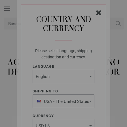
COUNTRY AND
CURRENCY
USD
Mi cuenta
Please select language, shipping
LANA GROSSA
destination and currency.
AGUJA CIRCULAR DISEÑO
LANGUAGE
DE MADERA MULTICOLOR
NO. 3,75/40CM
SHIPPING TO
USA - The United States
of America
CURRENCY