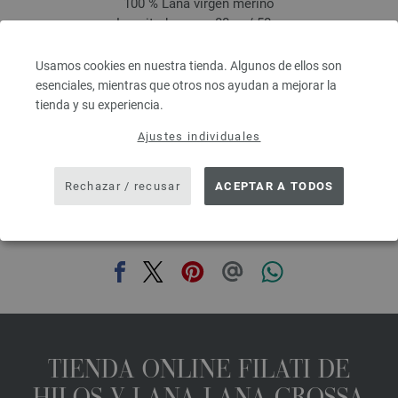
100 % Lana virgen merino
Longitud: aprox. 80 m / 50 g
Grosor de las agujas: 4,5 - 5,5
3,28 €
RRP:
5,00 €
Usamos cookies en nuestra tienda. Algunos de ellos son
3,82 $
RRP:
5,82 $
esenciales, mientras que otros nos ayudan a mejorar la
IVA no incluido, más gastos de envío, Precio base:
65,60 €
/ kg
tienda y su experiencia.
prev
next
Ajustes individuales
Rechazar / recusar
ACEPTAR A TODOS
COMPARTIR ESTA PÁGINA
TIENDA ONLINE FILATI DE