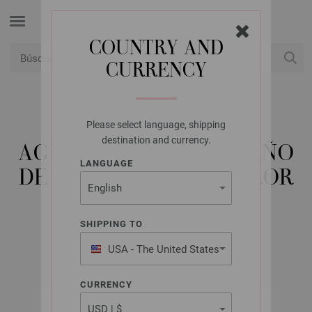
COUNTRY AND
CURRENCY
USD
Mi cuenta
Please select language, shipping
LANA GROSSA
destination and currency.
AGUJA CIRCULAR DISEÑO
LANGUAGE
DE MADERA MULTICOLOR
NO. 3,25/80CM
SHIPPING TO
USA - The United States
of America
CURRENCY