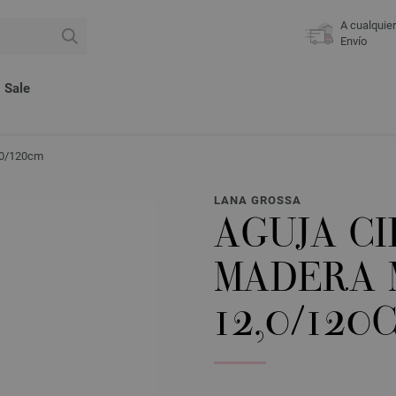
A cualquie
Envío
Sale
2,0/120cm
LANA GROSSA
AGUJA C
MADERA 
12,0/120