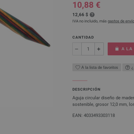
10,88 €
12,66 $
IVA no incluido, más
gastos de enví
CANTIDAD
A LA
A la lista de favoritos
¿
DESCRIPCIÓN
Aguja circular diseño de mad
sostenible, grosor 12,0 mm, l
EAN: 4033493303118