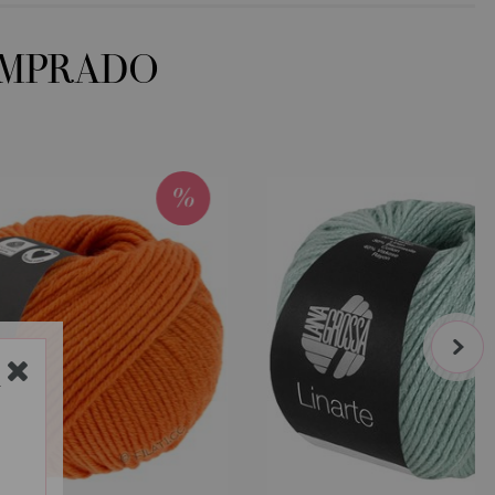
OMPRADO
next
Y