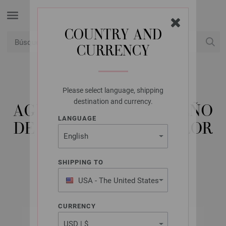
COUNTRY AND
CURRENCY
USD
Mi cuenta
Please select language, shipping
LANA GROSSA
destination and currency.
AGUJA CIRCULAR DISEÑO
LANGUAGE
DE MADERA MULTICOLOR
NO. 10,0/120CM
SHIPPING TO
USA - The United States
of America
CURRENCY