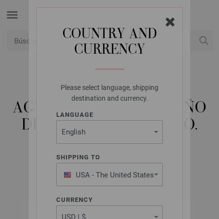
COUNTRY AND
CURRENCY
USD
Mi cuenta
Please select language, shipping
LANA GROSSA
destination and currency.
AGUJA CIRCULAR DISEÑO
LANGUAGE
DE MADERA COLOR NO.
6,5/80CM
SHIPPING TO
USA - The United States
of America
CURRENCY