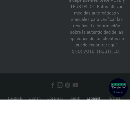
independientes SHOPVOTE y
TRUSTPILOT. Estos utilizan
medidas automáticas y
manuales para verificar las
reseñas. La información
sobre la autenticidad de las
opiniones de los clientes se
puede encontrar aquí:
SHOPVOTE
,
TRUSTPILOT
Deutsch
English
Bosanski
Dansk
Español
Français
Hrvatski
Italiano
Nederlands
Norsk
Русский
Srpski
Suomi
Svenska
© 2026 FILATI eCommerce GmbH