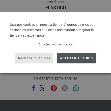
Lana Grossa
ELASTICO
96 % Algodón, 4 % Poliéster (elité)
Longitud: aprox. 160 m / 50 g
Grosor de las agujas: 3,5 - 4,5
Usamos cookies en nuestra tienda. Algunos de ellos son
4,16 €
esenciales, mientras que otros nos ayudan a mejorar la
4,86 $
tienda y su experiencia.
IVA no incluido, más gastos de envío, Precio base:
83,20 €
/ kg
Ajustes individuales
prev
next
Rechazar / recusar
ACEPTAR A TODOS
COMPARTIR ESTA PÁGINA