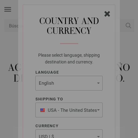
COUNTRY AND
CURRENCY
USD
Mi cuenta
Please select language, shipping
LANA GROSSA
destination and currency.
AGUJA CIRCULAR DISEÑO
LANGUAGE
DE MADERA COLOR NO.
4,5/80CM
SHIPPING TO
USA - The United States
of America
CURRENCY