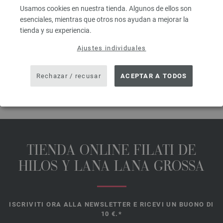
Usamos cookies en nuestra tienda. Algunos de ellos son
prev
next
esenciales, mientras que otros nos ayudan a mejorar la
tienda y su experiencia.
Ajustes individuales
Rechazar / recusar
ACEPTAR A TODOS
COMPARTIR ESTA PÁGINA
TIENDA ONLINE FILATI DE
HILOS Y LANA LANA GROSSA
ISCRIVITI ORA ALLA NEWSLETTER E RICEVI UN BUONO DI
10 €.*