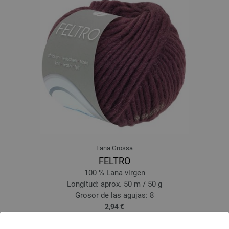
Lana Grossa
FELTRO
100 % Lana virgen
Longitud: aprox. 50 m / 50 g
Grosor de las agujas: 8
2,94 €
3,43 $
IVA no incluido, más gastos de envío, Precio base:
58,80 €
/ kg