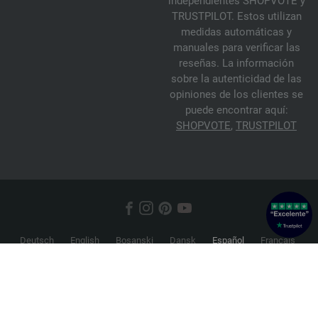
independientes SHOPVOTE y
TRUSTPILOT. Estos utilizan
medidas automáticas y
manuales para verificar las
reseñas. La información
sobre la autenticidad de las
opiniones de los clientes se
puede encontrar aquí:
SHOPVOTE
,
TRUSTPILOT
Deutsch
English
Bosanski
Dansk
Español
Français
Hrvatski
Italiano
Nederlands
Norsk
Русский
Srpski
Suomi
Svenska
© 2026 FILATI eCommerce GmbH