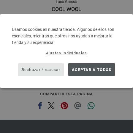
Lana Grossa
COOL WOOL
100 % Lana virgen merino
Longitud: aprox. 160 m / 50 g
Grosor de las agujas: 3 - 3,5
Usamos cookies en nuestra tienda. Algunos de ellos son
5,46 €
esenciales, mientras que otros nos ayudan a mejorar la
6,38 $
tienda y su experiencia.
IVA no incluido, más gastos de envío, Precio base:
109,20 €
/ kg
Ajustes individuales
prev
next
Rechazar / recusar
ACEPTAR A TODOS
COMPARTIR ESTA PÁGINA