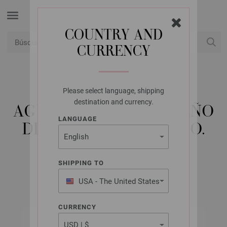
COUNTRY AND
CURRENCY
USD
Mi cuenta
Please select language, shipping
LANA GROSSA
destination and currency.
AGUJA CIRCULAR DISEÑO
LANGUAGE
DE MADERA COLOR NO.
3,25/40CM
SHIPPING TO
USA - The United States
of America
CURRENCY