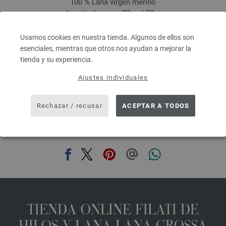
100 % Lana virgen merino
Longitud: aprox. 80 m / 50 g
Grosor de las agujas: 4,5 - 5,5
3,28 €
RRP:
5,00 €
Usamos cookies en nuestra tienda. Algunos de ellos son
3,83 $
RRP:
5,84 $
esenciales, mientras que otros nos ayudan a mejorar la
IVA no incluido, más gastos de envío, Precio base:
65,60 €
/ kg
tienda y su experiencia.
prev
next
Ajustes individuales
Rechazar / recusar
ACEPTAR A TODOS
COMPARTIR ESTA PÁGINA
TIENDA ONLINE FILATI DE