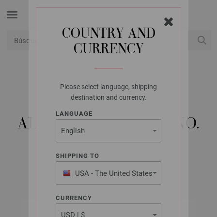
COUNTRY AND
CURRENCY
USD
Mi cuenta
Please select language, shipping
LANA GROSSA
destination and currency.
AGUJA CIRCULAR
LANGUAGE
ALUMINIO RAINBOW NO.
6,0/60CM
SHIPPING TO
USA - The United States
of America
CURRENCY