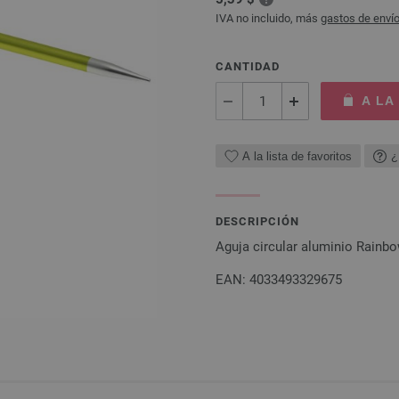
IVA no incluido, más
gastos de enví
CANTIDAD
A LA
A la lista de favoritos
¿
DESCRIPCIÓN
Aguja circular aluminio Rain
EAN: 4033493329675