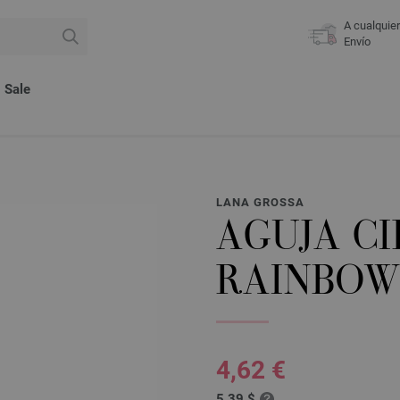
A cualquie
Envío
Sale
LANA GROSSA
AGUJA C
RAINBOW 
4,62 €
5,39 $