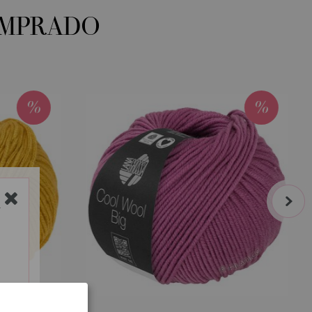
OMPRADO
next
Y