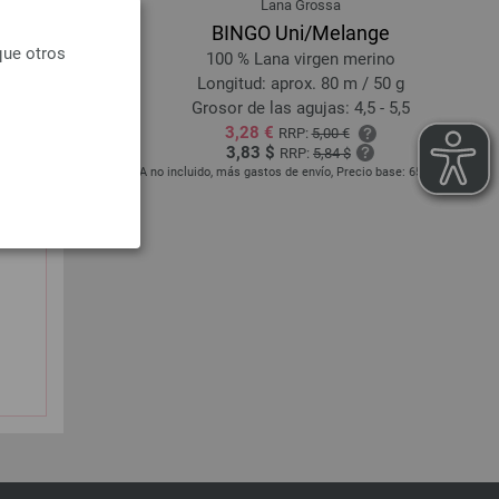
Lana Grossa
Melange
BINGO Uni/Melange
que otros
rino
100 % Lana virgen merino
/ 50 g
Longitud: aprox. 80 m / 50 g
,5 - 4
Grosor de las agujas: 4,5 - 5,5
3,28 €
RRP:
5,00 €
3,83 $
RRP:
5,84 $
cio base:
74,00 € -
IVA no incluido, más gastos de envío, Precio base:
65,60 €
/ kg
IV