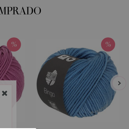
OMPRADO
next
Y