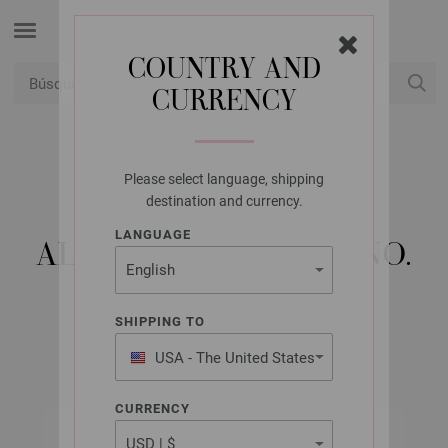
COUNTRY AND
CURRENCY
USD
Mi cuenta
Please select language, shipping
LANA GROSSA
destination and currency.
AGUJA CIRCULAR
LANGUAGE
ALUMINIO RAINBOW NO.
4,5/80CM
SHIPPING TO
USA - The United States
of America
CURRENCY