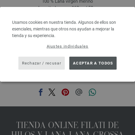
100 % Lana virgen merino
Longitud: aprox. 160 m / 50 g
Grosor de las agujas: 3 - 3,5
5,46 €
Usamos cookies en nuestra tienda. Algunos de ellos son
6,37 $
esenciales, mientras que otros nos ayudan a mejorar la
IVA no incluido, más gastos de envío, Precio base:
109,20 €
/ kg
tienda y su experiencia.
prev
next
Ajustes individuales
Rechazar / recusar
ACEPTAR A TODOS
COMPARTIR ESTA PÁGINA
TIENDA ONLINE FILATI DE