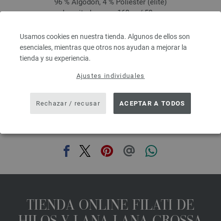
96 % Algodón, 4 % Poliéster (elité)
Longitud: aprox. 160 m / 50 g
Grosor de las agujas: 3,5 - 4,5
4,16 €
Usamos cookies en nuestra tienda. Algunos de ellos son
4,86 $
esenciales, mientras que otros nos ayudan a mejorar la
IVA no incluido, más gastos de envío, Precio base:
83,20 €
/ kg
tienda y su experiencia.
prev
next
Ajustes individuales
Rechazar / recusar
ACEPTAR A TODOS
COMPARTIR ESTA PÁGINA
TIENDA ONLINE FILATI DE