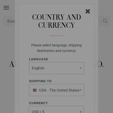
COUNTRY AND
CURRENCY
USD
Mi cuenta
Please select language, shipping
LANA GROSSA
destination and currency.
AGUJA CIRCULAR
LANGUAGE
ALUMINIO RAINBOW NO.
12,0/80CM
SHIPPING TO
USA - The United States
of America
CURRENCY