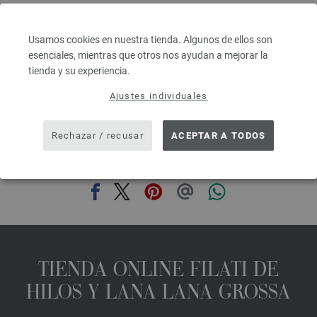
Grosor de las agujas: 3,5 - 4,5
4,16 €
4,86 $
Usamos cookies en nuestra tienda. Algunos de ellos son
IVA no incluido, más gastos de envío, Precio base:
83,20 €
/ kg
esenciales, mientras que otros nos ayudan a mejorar la
tienda y su experiencia.
prev
next
Ajustes individuales
Rechazar / recusar
ACEPTAR A TODOS
COMPARTIR ESTA PÁGINA
TIENDA ONLINE FILATI DE
HILOS Y LANA LANA GROSSA