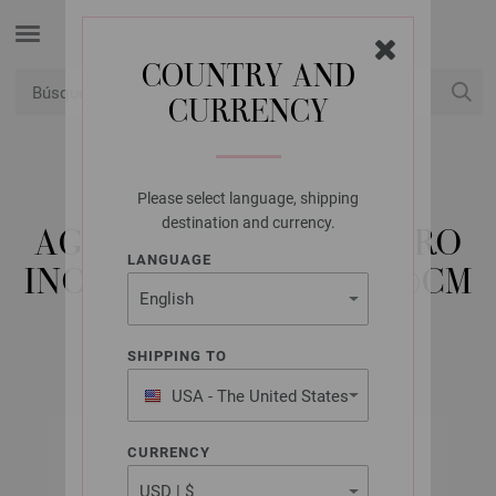
COUNTRY AND
CURRENCY
USD
Mi cuenta
Please select language, shipping
LANA GROSSA
destination and currency.
AGUJA CIRCULAR ACERO
LANGUAGE
INOXIDABLE NO. 6,5/60CM
SHIPPING TO
USA - The United States
of America
CURRENCY