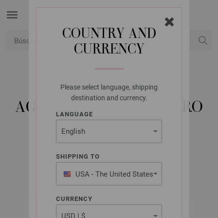
COUNTRY AND
CURRENCY
USD
Mi cuenta
Please select language, shipping
LANA GROSSA
destination and currency.
AGUJA CIRCULAR ACERO
LANGUAGE
INOXIDABLE NO.
5,0/100CM
SHIPPING TO
USA - The United States
of America
CURRENCY