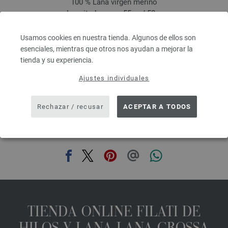
100 % Lana virgen merino
Longitud: aprox. 55 m / 50 g
Grosor de las agujas: 6 - 7
2,48 €
RRP:
5,00 €
Usamos cookies en nuestra tienda. Algunos de ellos son
2,90 $
RRP:
5,84 $
esenciales, mientras que otros nos ayudan a mejorar la
IVA no incluido, más gastos de envío, Precio base:
49,60 €
/ kg
tienda y su experiencia.
prev
next
Ajustes individuales
Rechazar / recusar
ACEPTAR A TODOS
COMPARTIR ESTA PÁGINA
TIENDA ONLINE FILATI DE