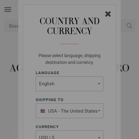
COUNTRY AND
CURRENCY
USD
Mi cuenta
Please select language, shipping
LANA GROSSA
destination and currency.
AGUJA CIRCULAR ACERO
LANGUAGE
INOXIDABLE NO.
3,5/100CM
SHIPPING TO
USA - The United States
of America
CURRENCY