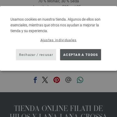
70 % Mohair, 30 % Seda
Longitud: aprox. 210 m / 25 g
Grosor de las agujas: 4,5 - 5
6,64 € - 8,36 €
Usamos cookies en nuestra tienda. Algunos de ellos son
7,73 $ - 9,73 $
esenciales, mientras que otros nos ayudan a mejorar la
IVA no incluido, más gastos de envío, Precio base:
265,60 € - 334,40 €
/ kg
tienda y su experiencia.
prev
next
Ajustes individuales
Rechazar / recusar
ACEPTAR A TODOS
COMPARTIR ESTA PÁGINA
TIENDA ONLINE FILATI DE