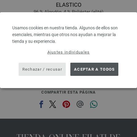
ELASTICO
96 % Algodón, 4 % Poliéster (elité)
Longitud: aprox. 160 m / 50 g
Grosor de las agujas: 3,5 - 4,5
Usamos cookies en nuestra tienda. Algunos de ellos son
4,16 €
esenciales, mientras que otros nos ayudan a mejorar la
4,84 $
tienda y su experiencia.
IVA no incluido, más gastos de envío, Precio base:
83,20 €
/ kg
Ajustes individuales
prev
next
Rechazar / recusar
ACEPTAR A TODOS
COMPARTIR ESTA PÁGINA