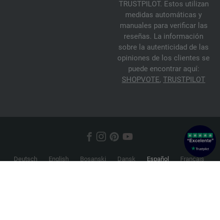
TRUSTPILOT. Estos utilizan
medidas automáticas y
manuales para verificar las
reseñas. La información
sobre la autenticidad de las
opiniones de los clientes se
puede encontrar aquí:
SHOPVOTE
,
TRUSTPILOT
Deutsch
English
Bosanski
Dansk
Español
Français
Hrvatski
Italiano
Nederlands
Norsk
Русский
Srpski
Suomi
Svenska
© 2026 FILATI eCommerce GmbH