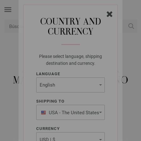
COUNTRY AND
CURRENCY
USD
Mi cuenta
Please select language, shipping
LANA GROSSA
destination and currency.
AGO CIRCOLARE DA
LANGUAGE
MAGLIA DESIGN-LEGNO
MULTICOLOR MIS,
10,0/100CM
SHIPPING TO
USA - The United States
of America
CURRENCY