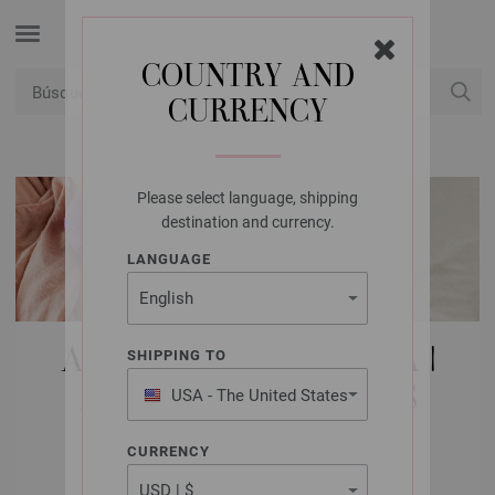
COUNTRY AND
CURRENCY
USD
Mi cuenta
Please select language, shipping
destination and currency.
LANGUAGE
AGUJAS LANA GROSSA |
SHIPPING TO
AGUJAS CIRCOLARES
USA - The United States
of America
INTERCAMBIABLES |
CURRENCY
ALUMINIO RAINBOW