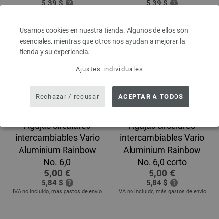
5,39 $
5,39 $
IVA no incluido, más
gastos de envío
IVA no incluido, más
gastos de envío
Usamos cookies en nuestra tienda. Algunos de ellos son
esenciales, mientras que otros nos ayudan a mejorar la
tienda y su experiencia.
Ajustes individuales
Rechazar / recusar
ACEPTAR A TODOS
Agujas circulares
Agujas circulares
intercambiables Vario
intercambiables Vario
Aluminium Rainbow
Aluminium Rainbow
No. 6,0
No. 6,0 corto
5,00 €
5,00 €
5,84 $
5,84 $
IVA no incluido, más
gastos de envío
IVA no incluido, más
gastos de envío