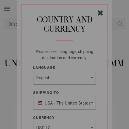
COUNTRY AND
CURRENCY
USD
Mi cuenta
Please select language, shipping
UNION KNOPF
destination and currency.
UNION KNOPF 46306/18MM
LANGUAGE
N.º de artículo: 46306
SHIPPING TO
USA - The United States
of America
CURRENCY