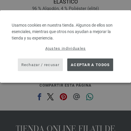
ELASTICO
96 % Algodón, 4 % Poliéster (elité)
Longitud: aprox. 160 m / 50 g
Grosor de las agujas: 3,5 - 4,5
Usamos cookies en nuestra tienda. Algunos de ellos son
4,16 €
esenciales, mientras que otros nos ayudan a mejorar la
4,84 $
tienda y su experiencia.
IVA no incluido, más gastos de envío, Precio base:
83,20 €
/ kg
prev
next
Ajustes individuales
Rechazar / recusar
ACEPTAR A TODOS
COMPARTIR ESTA PÁGINA
TIENDA ONLINE FILATI DE