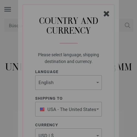
COUNTRY AND
CURRENCY
USD
Mi cuenta
Please select language, shipping
UNION KNOPF
destination and currency.
UNION KNOPF 45755/23MM
LANGUAGE
N.º de artículo: 45755
SHIPPING TO
USA - The United States
of America
CURRENCY