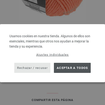
Lana Grossa
SUPERBINGO
Usamos cookies en nuestra tienda. Algunos de ellos son
100 % Lana virgen merino
esenciales, mientras que otros nos ayudan a mejorar la
Longitud: aprox. 55 m / 50 g
tienda y su experiencia.
Grosor de las agujas: 6 - 7
2,48 €
RRP:
5,00 €
Ajustes individuales
2,90 $
RRP:
5,84 $
IVA no incluido, más gastos de envío, Precio base:
49,60 €
/ kg
Rechazar / recusar
ACEPTAR A TODOS
prev
next
COMPARTIR ESTA PÁGINA