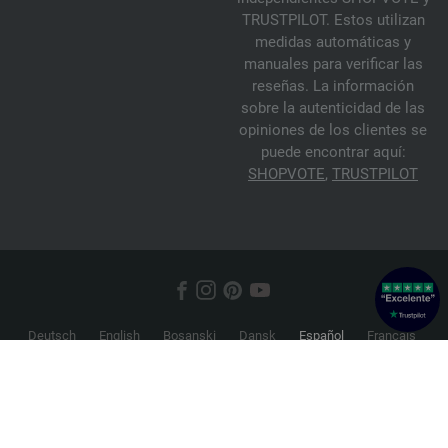
TRUSTPILOT. Estos utilizan
medidas automáticas y
manuales para verificar las
reseñas. La información
sobre la autenticidad de las
opiniones de los clientes se
puede encontrar aquí:
SHOPVOTE
,
TRUSTPILOT
Deutsch
English
Bosanski
Dansk
Español
Français
Hrvatski
Italiano
Nederlands
Norsk
Русский
Srpski
Suomi
Svenska
© 2026 FILATI eCommerce GmbH