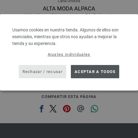
Lana Grossa
ALTA MODA ALPACA
90 % Alpaca, 5 % Lana virgen, 5 % Poliamida
Longitud: aprox. 140 m / 50 g
Grosor de las agujas: 5 - 6
Usamos cookies en nuestra tienda. Algunos de ellos son
6,68 €
esenciales, mientras que otros nos ayudan a mejorar la
7,80 $
tienda y su experiencia.
IVA no incluido, más gastos de envío, Precio base:
133,60 €
/ kg
Ajustes individuales
prev
next
Rechazar / recusar
ACEPTAR A TODOS
COMPARTIR ESTA PÁGINA