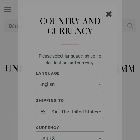
COUNTRY AND
CURRENCY
USD
Mi cuenta
Please select language, shipping
UNION KNOPF
destination and currency.
UNION KNOPF 44840/25MM
LANGUAGE
N.º de artículo: 44840
SHIPPING TO
USA - The United States
of America
CURRENCY