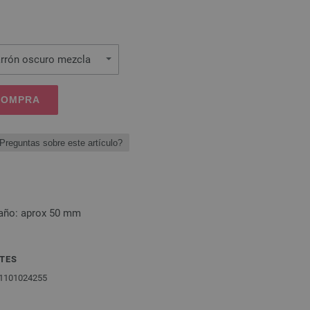
rrón oscuro mezcla
 COMPRA
Preguntas sobre este artículo?
maño: aprox 50 mm
TES
11101024255