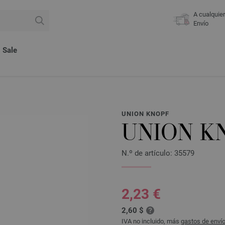
A cualquie
Envío
Sale
UNION KNOPF
UNION K
N.º de artículo: 35579
2,23 €
2,60 $
IVA no incluido, más
gastos de enví