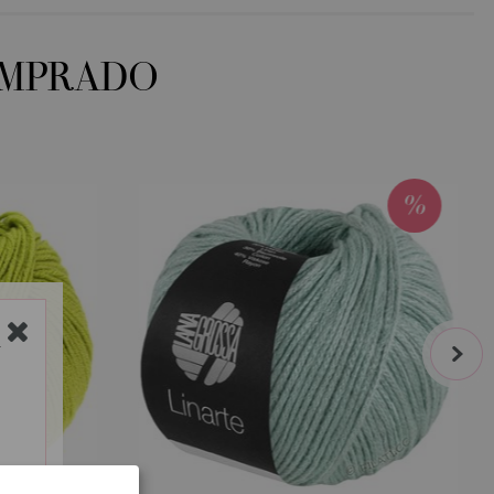
OMPRADO
next
Y