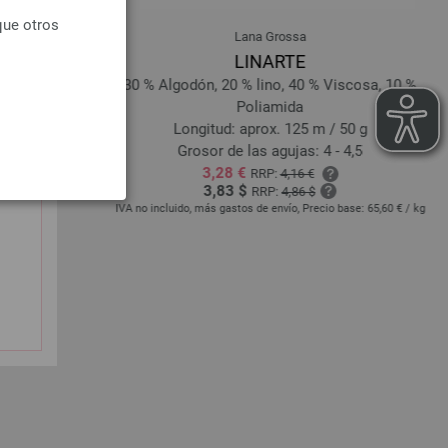
que otros
Lana Grossa
LINARTE
r (elité)
30 % Algodón, 20 % lino, 40 % Viscosa, 10 %
/ 50 g
Poliamida
 - 4,5
Longitud: aprox. 125 m / 50 g
Grosor de las agujas: 4 - 4,5
3,28 €
RRP:
4,16 €
io base:
83,20 €
/ kg
3,83 $
RRP:
4,86 $
IVA no incluido, más gastos de envío, Precio base:
65,60 €
/ kg