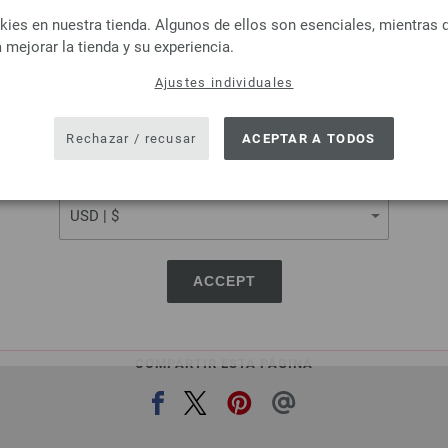
LANGUAGE
es en nuestra tienda. Algunos de ellos son esenciales, mientras 
Lana Grossa
Lana Grossa
 mejorar la tienda y su experiencia.
COOL WOOL
ELASTICO
Ajustes individuales
 % Lana virgen merino
96 % Algodón, 4 % Poliéste
SHIPPING TO
tud: aprox. 160 m / 50 g
Longitud: aprox. 160 m 
r de las agujas: 3 - 3,5
Grosor de las agujas: 3,5
USA - The United States of America
Rechazar / recusar
ACEPTAR A TODOS
5,46 €
4,16 €
6,37 $
4,86 $
CURRENCY
s gastos de envío, Precio base:
109,20 €
/ kg
IVA no incluido, más gastos de envío, Prec
ACCEPT
COMPARTIR ESTA PÁGINA