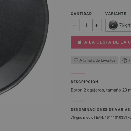
CANTIDAD
VARIANTE
76-gr
A LA CESTA DE LA
A la lista de favoritos
¿
DESCRIPCIÓN
Botón 2 agujeros, tamaño 23
DENOMINACIONES DE VARIAN
76-gris medio | EAN: 191110103517