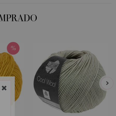
OMPRADO
next
Y