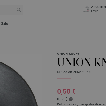
A cualquie
Envío
Sale
UNION KNOPF
UNION K
N.º de artículo: 21791
0,50 €
0,58 $
IVA no incluido, más
gastos de enví