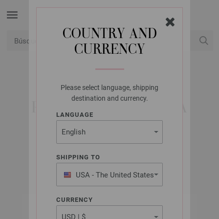
COUNTRY AND
CURRENCY
USD
Mi cuenta
Please select language, shipping
UNION KNOPF
destination and currency.
PIEDRA DECORATIVA
LANGUAGE
451701/25MM
N.º de artículo: 451701
SHIPPING TO
USA - The United States
of America
CURRENCY