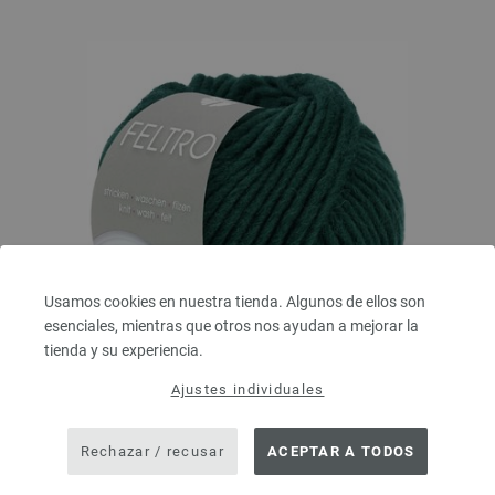
Usamos cookies en nuestra tienda. Algunos de ellos son
esenciales, mientras que otros nos ayudan a mejorar la
tienda y su experiencia.
Ajustes individuales
Lana Grossa
FELTRO
100 % Lana virgen
Rechazar / recusar
ACEPTAR A TODOS
Longitud: aprox. 50 m / 50 g
Grosor de las agujas: 8