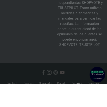
independientes SHOPVOTE y
TRUSTPILOT. Estos utilizan
medidas automáticas y
manuales para verificar las
reseñas. La información
sobre la autenticidad de las
opiniones de los clientes se
puede encontrar aquí:
SHOPVOTE
,
TRUSTPILOT
Deutsch
English
Bosanski
Dansk
Español
Français
Hrvatski
Italiano
Nederlands
Norsk
Русский
Srpski
Suomi
Svenska
© 2026 FILATI eCommerce GmbH