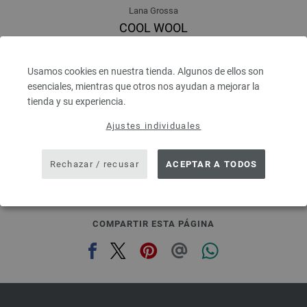
Lana Grossa
COOL WOOL
100 % Lana virgen merino
Longitud: aprox. 160 m / 50 g
Usamos cookies en nuestra tienda. Algunos de ellos son
Grosor de las agujas: 3 - 3,5
esenciales, mientras que otros nos ayudan a mejorar la
5,46 €
6,38 $
tienda y su experiencia.
IVA no incluido, más gastos de envío, Precio base:
109,20 €
/ kg
Ajustes individuales
prev
next
Rechazar / recusar
ACEPTAR A TODOS
COMPARTIR ESTA PÁGINA