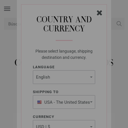
COUNTRY AND
CURRENCY
USD
Mi cuenta
Please select language, shipping
PRYM
destination and currency.
CORREA PARA BOLSOS
LANGUAGE
965188
N.º de artículo: 965188
SHIPPING TO
USA - The United States
of America
CURRENCY