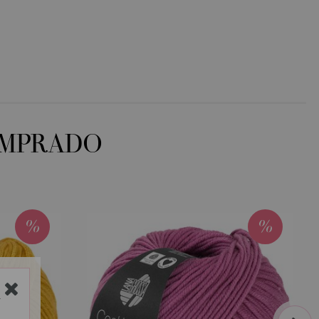
OMPRADO
Y
next