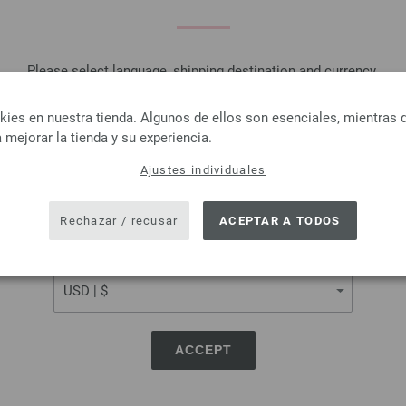
Please select language, shipping destination and currency.
LANGUAGE
es en nuestra tienda. Algunos de ellos son esenciales, mientras 
 mejorar la tienda y su experiencia.
Lana Grossa
Lana Grossa
Ajustes individuales
FELTRO
LINARTE
SHIPPING TO
100 % Lana virgen
30 % Algodón, 20 % lino, 40 % 
USA - The United States of America
itud: aprox. 50 m / 50 g
Poliamida
Rechazar / recusar
ACEPTAR A TODOS
osor de las agujas: 8
Longitud: aprox. 125 m 
2,94 €
Grosor de las agujas: 4
CURRENCY
3,43 $
3,28 €
RRP:
4,16 €
ás gastos de envío, Precio base:
58,80 €
/ kg
3,83 $
RRP:
4,86 $
IVA no incluido, más gastos de envío, Prec
ACCEPT