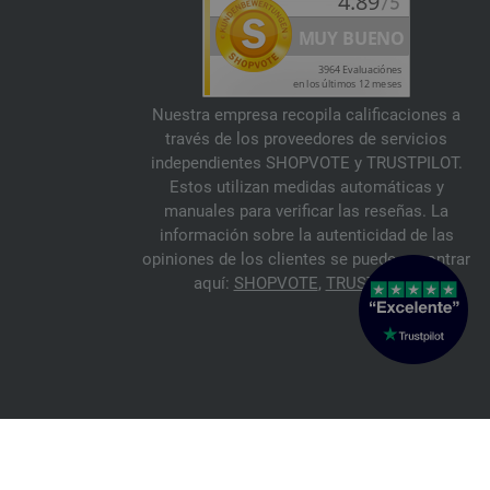
Nuestra empresa recopila calificaciones a
través de los proveedores de servicios
independientes SHOPVOTE y TRUSTPILOT.
Estos utilizan medidas automáticas y
manuales para verificar las reseñas. La
información sobre la autenticidad de las
opiniones de los clientes se puede encontrar
aquí:
SHOPVOTE
,
TRUSTPILOT
© 2026 FILATI eCommerce GmbH
Italiano