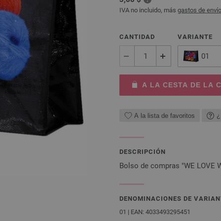
IVA no incluido, más
gastos de enví
CANTIDAD
VARIANTE
01
A LA CESTA DE LA
A la lista de favoritos
¿
DESCRIPCIÓN
Bolso de compras "WE LOVE W
DENOMINACIONES DE VARIAN
01 | EAN: 4033493295451