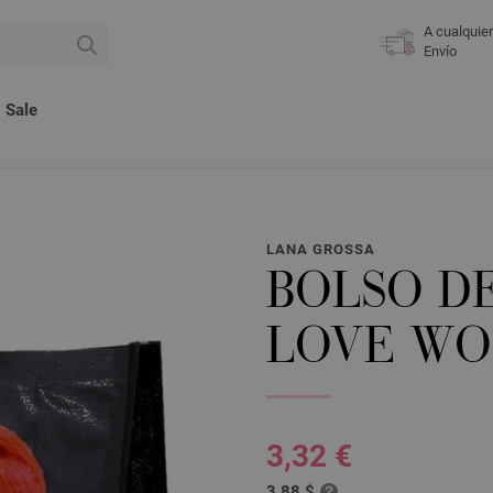
A cualquie
Envío
Sale
LANA GROSSA
BOLSO D
LOVE W
3,32 €
3,88 $