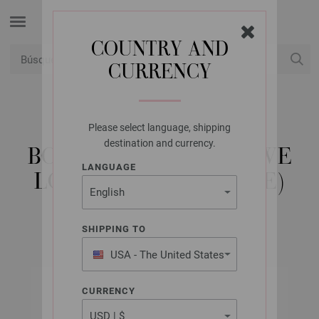
COUNTRY AND
CURRENCY
USD
Mi cuenta
Please select language, shipping
LANA GROSSA
destination and currency.
BOLSO DE COMPRAS WE
LANGUAGE
LOVE WOOL (GRANDE)
SHIPPING TO
USA - The United States
of America
CURRENCY