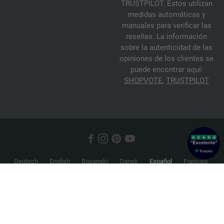
TRUSTPILOT. Estos utilizan
medidas automáticas y
manuales para verificar las
reseñas. La información
sobre la autenticidad de las
opiniones de los clientes se
puede encontrar aquí:
SHOPVOTE
,
TRUSTPILOT
Deutsch
English
Bosanski
Dansk
Español
Français
Hrvatski
Italiano
Nederlands
Norsk
Русский
Srpski
Suomi
Svenska
© 2026 FILATI eCommerce GmbH