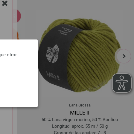
Y
next
que otros
Lana Grossa
nge
MILLE II
rino
50 % Lana virgen merino, 50 % Acrílico
 50 g
Longitud: aprox. 55 m / 50 g
 - 5,5
Grosor de las agujas: 7 - 8