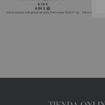
4,16 €
4,86 $
-
IVA no incluido, más gastos de envío, Precio base:
83,20 €
/ kg
IVA no incluido, má