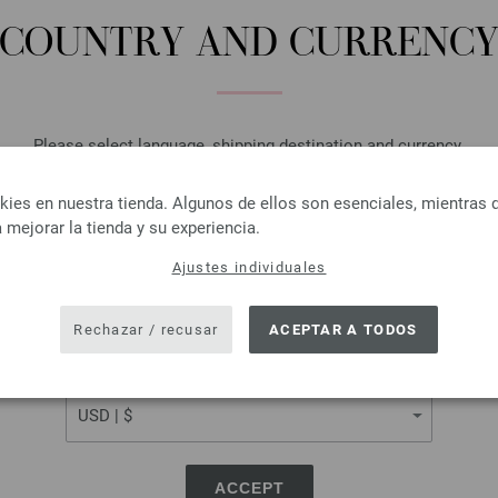
COUNTRY AND CURRENC
Please select language, shipping destination and currency.
LANGUAGE
es en nuestra tienda. Algunos de ellos son esenciales, mientras 
 mejorar la tienda y su experiencia.
Ajustes individuales
SHIPPING TO
USA - The United States of America
Rechazar / recusar
ACEPTAR A TODOS
CURRENCY
Lana Grossa
Lana Grossa
COOL WOOL
BINGO Uni/Mela
 % Lana virgen merino
100 % Lana virgen me
tud: aprox. 160 m / 50 g
Longitud: aprox. 80 m /
ACCEPT
r de las agujas: 3 - 3,5
Grosor de las agujas: 4,5