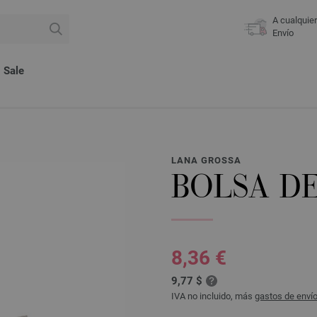
A cualquie
Envío
Sale
LANA GROSSA
BOLSA D
8,36 €
9,77 $
IVA no incluido, más
gastos de enví