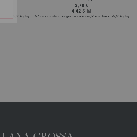
3,78 €
4,42 $
io base:
65,60 €
/ kg
IVA no incluido, más gastos de envío, Precio base:
75,60 €
/ kg
IV