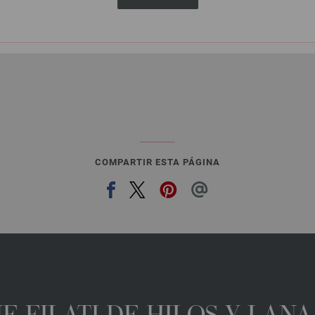
5,46 €
3,28 €
RRP:
5,00 €
6,38 $
3,83 $
RRP:
5,84 $
s gastos de envío, Precio base:
109,20 €
/ kg
IVA no incluido, más gastos de envío, Prec
COMPARTIR ESTA PÁGINA