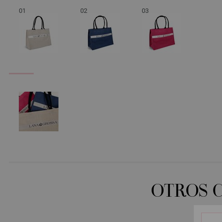
01
02
03
OTROS 