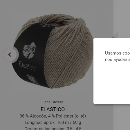
prev
Usamos cooki
nos ayudan a
Lana Grossa
ELASTICO
96 % Algodón, 4 % Poliéster (elité)
100
Longitud: aprox. 160 m / 50 g
Longi
Grosor de las agujas: 3,5 - 4,5
Groso