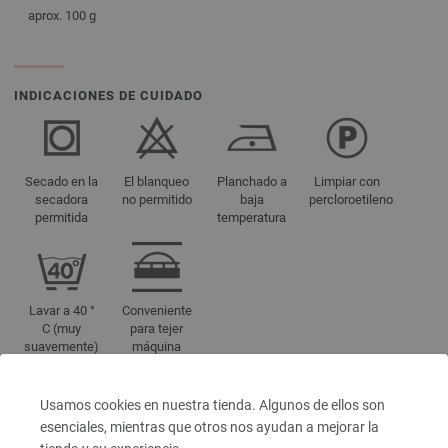
aprox. 100 g
INDICACIONES DE CUIDADO
Secado en la
El blanqueo
Planchado a
Limpiar con
secadora
no permitido
baja
percloroetileno
permitida
temperatura
Lavar a 40 °
Conveniente
C (muy
para tejer
suavemente)
máquina
Usamos cookies en nuestra tienda. Algunos de ellos son
REFERENCIAS DE COLORES
esenciales, mientras que otros nos ayudan a mejorar la