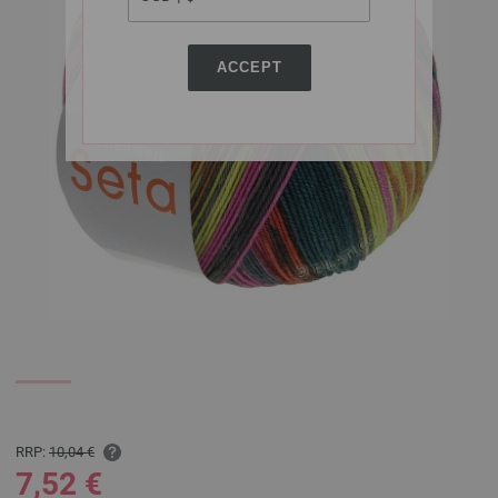
ACCEPT
RRP:
10,04 €
7,52 €