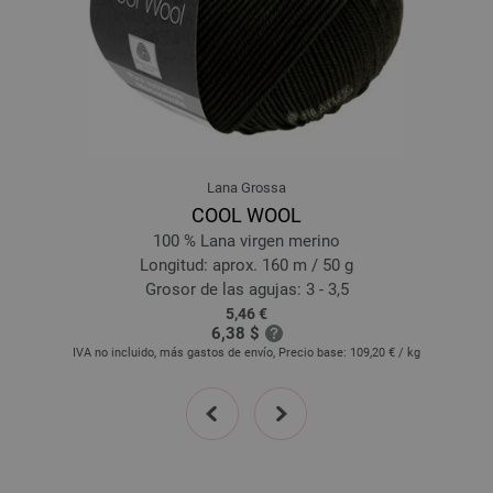
Lana Grossa
COOL WOOL
100 % Lana virgen merino
Longitud: aprox. 160 m / 50 g
Grosor de las agujas: 3 - 3,5
5,46 €
6,38 $
IVA no incluido, más gastos de envío, Precio base:
109,20 €
/ kg
prev
next