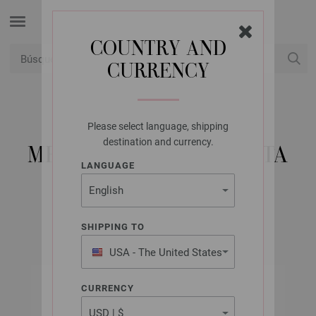
COUNTRY AND
CURRENCY
USD
Mi cuenta
Please select language, shipping
LANA GROSSA
destination and currency.
MEILENWEIT 100G SETA
LANGUAGE
SUMATRA
SHIPPING TO
USA - The United States
of America
CURRENCY